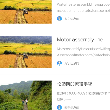
Waterheaterassemblyline:equippe
nspectionfunction,etc.,forassembl
……
寿宁信息网
Motor assembly line
Motorassemblyline:equippedwithspe
Assemblyofmotorparts(platechain,
……
寿宁信息网
伦勃朗的素描手稿
伦勃朗（1606-1669）伦勃朗是欧
斯特 ...……
寿宁信息网