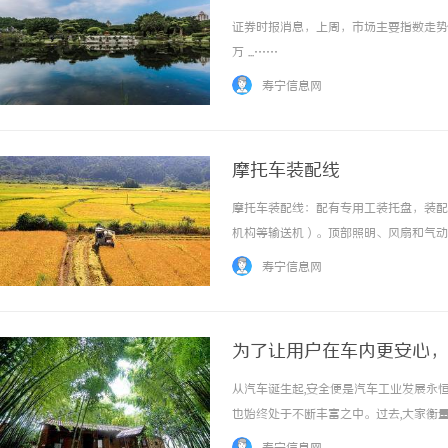
证券时报消息，上周，市场主要指数走势
万 ...……
寿宁信息网
摩托车装配线
摩托车装配线：配有专用工装托盘，装配
机构等输送机）。顶部照明、风扇和气动
户需求定制。欢迎来电咨询，定制各种规
寿宁信息网
要求进行定制。我们专门提供各种摩托车装配线
为了让用户在车内更安心，
从汽车诞生起,安全便是汽车工业发展永
也始终处于不断丰富之中。过去,大家衡
安全气囊数量、主动安全系统可靠程度等