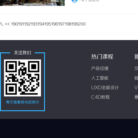
寿宁信息网
已然有了更多全新的思考,不仅包括此前多次...
1...
<<
190
191
192
193
194
195
196
197
198
199
200
关注我们
热门课程
产品经理
人工智能
UXD全能设计
V
C4D教程
寿宁信息网与您同行