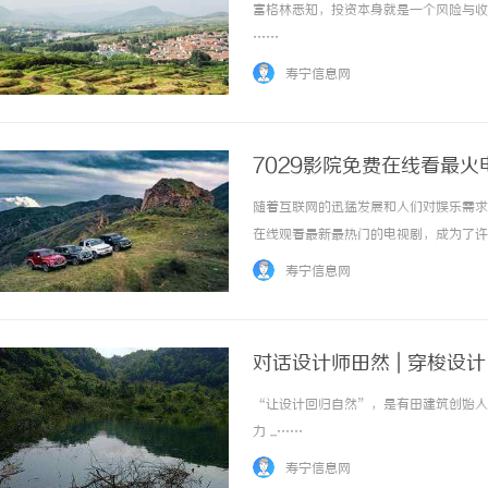
富格林悉知，投资本身就是一个风险与收益
……
寿宁信息网
7029影院免费在线看最火
随着互联网的迅猛发展和人们对娱乐需求
在线观看最新最热门的电视剧，成为了许
生。7029影院作为一家专注于提供优
寿宁信息网
无论是热播剧、经典剧，还是最新的小说改编剧，
对话设计师田然 | 穿梭设
“让设计回归自然”，是有田建筑创始人田
力 ...……
寿宁信息网