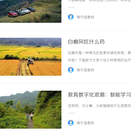
小脑萎缩是一种神经退行性疾病，其特征是
……
寿宁信息网
白癜风吃什么药
白癜风是一种常见的色素失调性疾病，患
武汉配眼镜 上海配眼镜
状呢？下面就为大家介绍几种常用的治疗
它们通过抑制免疫系统的活性，减少炎症
寿宁信息网
薄、易受伤、出现红蓝血管等，使用时应遵医嘱。
教育数字化浪潮：智能学习
互联网、云计算、大数据等现代化信息技术
……
寿宁信息网