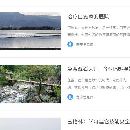
治疗白癫疯的医院
白癫疯，又称癫痫病，是一种常见的神经
断进步，越来越多的治疗癫癜疯的医院涌
具备以下几个特点：专业的医疗团队：治
寿宁信息网
理医生等，他们能够根据患者的具体情况，制定
免费观看大片，3445影
在当下这个信息爆炸的时代，电影作为一
动，我们都可以通过电影找到属于自己的
间限制、排队等问题常常让人感到烦恼。
寿宁信息网
到优质的电影资源。3445影视免费看大片是一
富格林：学习建仓技能安全