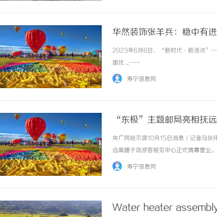
华然装饰张羊兵：稳中有进
2023年6月6日，“新时代·新活法”
国优 ...……
寿宁信息网
“东极”主题邮局亮相抚远
央广网哈尔滨10月15日消息（记者马俊
远黑瞎子岛游客服务中心正式揭幕营业。
团有限公司黑龙江省分公司党委书记、总
寿宁信息网
龙等出席揭幕典礼。佳木斯市委常委、抚远市委
Water heater assembly