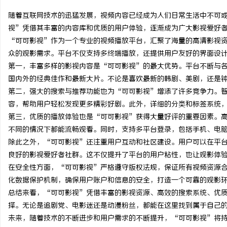
随着互联网技术的迅猛发展，视频内容已经成为人们日常生活中不可
视”凭借其丰富的内容库和优质的用户体验，逐渐成为广大影视爱好
“可可影视”作为一个专业的视频播放平台，汇聚了海量的高清影视
众的观影需求。平台不仅支持多终端播放，还提供用户友好的界面设
宁
第一，丰富多样的影视内容是“可可影视”的最大优势。平台不断与
国内外的经典佳作和最新大片。不论是喜欢最新的韩剧、美剧，还是
第二，强大的搜索与推荐功能也为“可可影视”增添了许多竞争力。
容，帮助用户轻松发现更多精彩好剧。此外，详细的分类和标签系统
第三，优质的播放体验也是“可可影视”获得大量好评的重要因素。
不同的情况下都能流畅观看。同时，支持多平台登录，包括手机、电
除此之外，“可可影视”还注重用户互动和社区建设。用户可以在平
良好的影视爱好者社群。这不仅提升了平台的用户粘性，也让观影体
信
在安全性方面，“可可影视”严格遵守版权法规，保证所有视频资源
化数据保护机制，确保用户账户和信息的安全，打造一个可靠的观影
总结来看，“可可影视”凭借丰富的影视资源、高效的搜索系统、优
择。无论是追剧党、电影迷还是动漫粉丝，都能在这里找到属于自己
未来，随着技术的不断进步和用户需求的不断提升，“可可影视”将