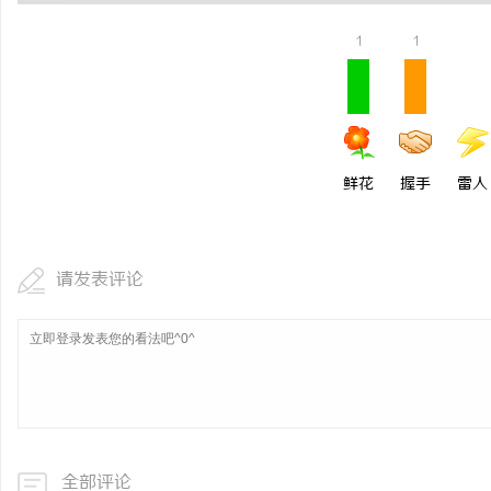
开店最怕“搜不到”为什么隔壁店铺没花钱，
广州GEO优化公司助力
1
1
ai却天天给他免费派单？
息服务升级
息
鲜花
握手
雷人
请发表评论
网
全部评论