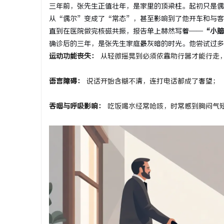
三年前，张先生正值壮年，是家里的顶梁柱。起初只是偶
从“偶尔”变成了“常态”，甚至影响到了他开车和与客
直到在医院做完核磁共振，报告单上赫然写着——
“小脑
确诊后的三年，是张先生家庭最灰暗的时光。他尝试过多
运动功能丧失：
从轻微摇晃到必须依靠助行器才能行走
宁
语言障碍：
说话开始含糊不清，连打电话都成了奢望；
吞咽与呼吸影响：
吃饭喝水经常呛咳，时常感到胸闷气
信