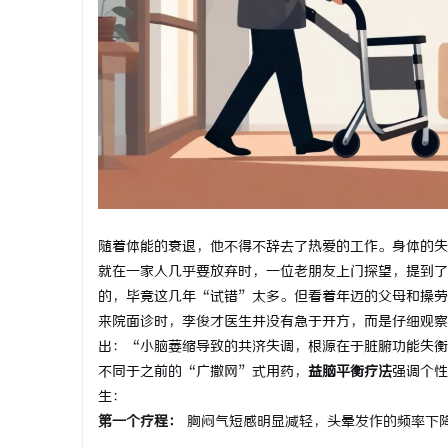
武汉配眼镜
息
随着体能的衰退，他不得不辞去了热爱的工作。身体的失
就在一家人几乎要放弃时，一位老朋友上门探望，提到了
网
的，毕竟这几年“试错”太多。但看着年迈的父母和操劳
来院面诊时，李俊才医生并没有急于开方，而是仔细观察
出：“小脑萎缩导致的共济失调，根源在于脏腑功能失衡
不同于之前的“广撒网”式用药，
益脑平衡疗法
强调个性
生：
第一个疗程：
胸闷气短感明显减轻，头晕发作的频率下