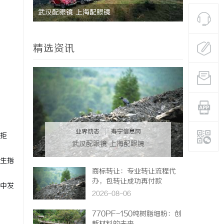
行业先锋
武汉配眼镜 上海配眼镜
武汉配眼镜
精选资讯
业界动态
|
寿宁信息网
拒
武汉配眼镜 上海配眼镜
生指
商标转让：专业转让流程代
办，包转让成功再付款
中发
2026-08-06
770PF-150纯树脂细粉：创