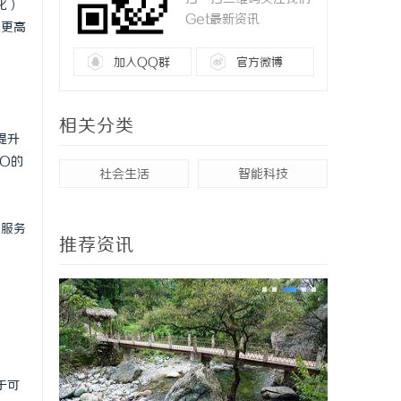
化）
Get最新资讯
现更高
加入QQ群
官方微博
相关分类
提升
O的
社会生活
智能科技
O服务
推荐资讯
于可