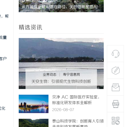
多方共探金融AI落地路径，天创信用星图AI
利星能联合
段，帮
助力产业金融智能升级
同解决方案
精选资讯
流量
客户
业界动态
|
寿宁信息网
天安生物：引领现代生物科技创新
发展的先锋企业
贝净 AC 国际医疗实验室，
标准化研发体系全解析
优化
2026-08-07
泰山科技学院：创新育人引领