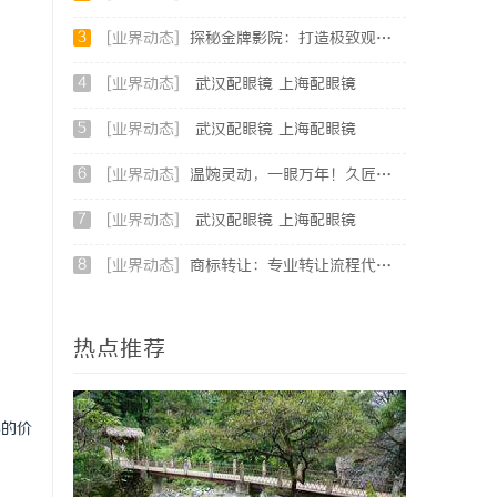
3
[业界动态]
探秘金牌影院：打造极致观影体验的行业先锋
4
[业界动态]
武汉配眼镜 上海配眼镜
5
[业界动态]
武汉配眼镜 上海配眼镜
6
[业界动态]
温婉灵动，一眼万年！久匠量身定制的眉眼唇，才是你整张脸的点睛之笔！淡颜系女生的气质加分项
7
[业界动态]
武汉配眼镜 上海配眼镜
。
8
[业界动态]
商标转让：专业转让流程代办，包转让成功再付款
热点推荐
容的价