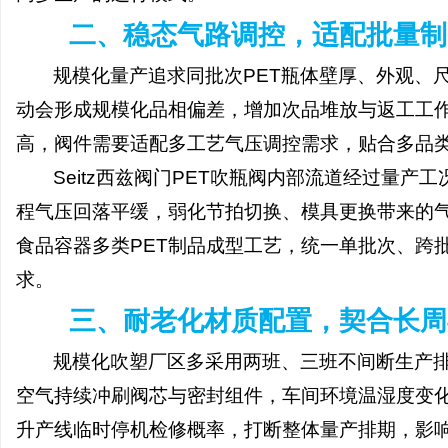
揭秘！专业充电桩项目软
二、稳态气路调控，适配批量制
哪些行业秘诀？
规模化量产追求同批次
PET瓶体壁厚、外观、
息
动会形成规模化品相偏差，增加次品堆放与返工工
高，阀件需要适配多工艺气压调控需求，贴合多品
Seitz西兹阀门PET吹瓶阀内部流道经过量
程气压回落平缓，弱化节拍切换、模具更换带来的
食品容器多类PET制品成型工艺，统一单批次、跨
网
求。
三、耐老化材质配置，契合长周
规模化吹塑厂区多采用两班、三班不间断生产
空气持续冲刷阀芯与密封组件，车间环境温湿度变
升产线临时停机检修概率，打断整体量产排期，影