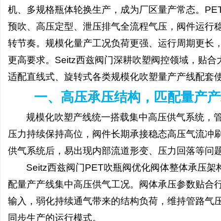
机、多规格瓶体轮换生产，成为厂区量产常态。
P
预吹、高压定型、泄压排气全流程气压，阀件运行
转节奏。规模化量产工况负荷更强、运行周期更长
更高要求。Seitz西兹阀门深耕吹塑阀控领域，贴合
宁
适配直线式、旋转式各类规模化吹塑量产产线配套
一、高压承压结构，匹配量产产
规模化吹塑产线统一搭载集中高压供气系统，
压力持续保持高位，阀件长期承接稳态高压气流冲
供气系统后，易出现内部流道形变、压力回落等问
信
Seitz西兹阀门PET吹瓶阀优化阀体整体承
配量产产线集中高压供气工况。阀体承压参数贴合
输入，弱化持续通气带来的结构负荷，维持管路气
同步生产的运行模式。