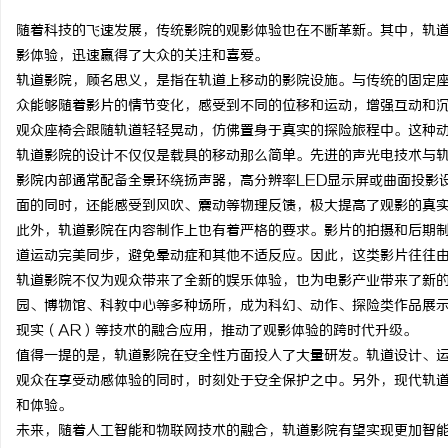
随着科技的飞速发展，传统影院的观影体验也在不断革新。其中，轨
影体验，迅速赢得了大众的关注和喜爱。
轨道影院，顾名思义，是指在轨道上移动的影院设施。与传统的固定
众能够随着影片的情节变化，感受到不同的位移和运动，增强互动和
宁
观众座椅会跟随轨道轻轻晃动，仿佛置身于真实的探险旅程中。这种
轨道影院的设计不仅仅是载具的移动那么简单。先进的声光电技术与
影院内部通常配备全景环绕扬声器，高分辨率LED显示屏或曲面投影
面的同时，还能感受到风吹、震动等物理反馈，极大提高了观影的真
此外，轨道影院在内容制作上也有着严格的要求。影片的拍摄和后期
道运动完美同步，避免晕动症和其他不适反应。因此，这类影片往往
轨道影院不仅为观众带来了全新的娱乐体验，也为电影产业带来了新
园、博物馆、科教中心等多种场所，成为科幻、动作、探险类作品展示
信
现实（AR）等技术的融合应用，推动了观影体验的跨时代升级。
值得一提的是，轨道影院在安全性方面投入了大量研发。轨道设计、
观众在享受动感体验的同时，时刻处于安全保护之中。另外，现代轨
和体验。
未来，随着人工智能和物联网技术的融合，轨道影院有望实现更加智