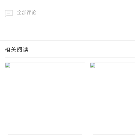
全部评论
相关阅读