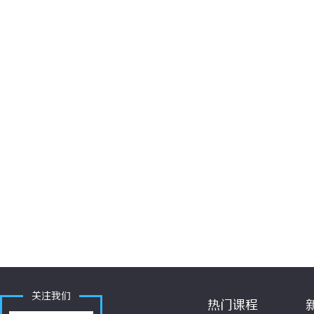
关注我们
热门课程