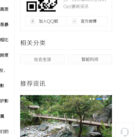
Get最新资讯
高质
加入QQ群
官方微博
是最
相比
相关分类
晰度
社会生活
智能科技
权，
推荐资讯
影
护影
属
们的