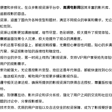
便捷和多样化。在众多影视资源平台中，
高清电影网
因其丰富的影片库、
追剧观影的首选。
资源，涵盖了国内外各种类型和题材，满足不同观众的审美和需求。无论
松找到。
资源让观影更加清晰细腻，细节尽显，色彩明艳，极大提升了视觉体验。
震撼画面效果令人沉浸，极大地提升了观众的满意度。
手机还是平板设备上，都能流畅观看，无需担心兼容性问题。贴心的多清
方案，保证观影体验的连续性和稳定性。
视行业的步伐，第一时间上线热门影视资源，支持VIP用户享受抢先体验
用户的观影需求。
索功能强大。无论是按影片类型、地区还是年代筛选，都能快速找到心仪
，推送相关内容，帮助用户发现更多精彩影视作品。
遵守相关法律法规，确保所提供的影视资源均获得合法授权，尊重版权维
纷。
能，如弹幕互动、影片评论和评分系统，强化了用户之间的交流和社区归
题的讨论中，分享观影感受。
技术支持、优质的用户体验以及合法安全的权资保障，成为了影视爱好者