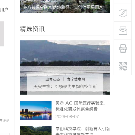
多方共探金融AI落地路径，天创信用星图AI
利星能联合
用户
助力产业金融智能升级
同解决方案
精选资讯
业界动态
|
寿宁信息网
天安生物：引领现代生物科技创新
发展的先锋企业
贝净 AC 国际医疗实验室，
标准化研发体系全解析
2026-08-07
与评论
泰山科技学院：创新育人引领