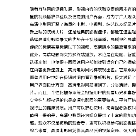
随着互联网的迅猛发展，影视内容的获取变得前所未有的
量的视频播放体验以及便捷的用户界面，成为了广大观众
高清电影网汇聚了海量的电影、电视剧、综艺以及纪录片
新上映的院线大片，还是经典的影视佳作，都能在这里轻
宁
选择高清电影网最大的优势在于视频画质，高质量的高清
传统的标清甚至标清以下的视频，高清版本的播放带来的
此外，高清电影网支持多终端播放，不论是在电脑、智能
选择功能，也使得不同网速用户都能找到适合自己的播放
在内容更新速度上，高清电影网同样表现出色。它紧跟影
而普通用户也能在极短时间内看到最新影片，极大满足了
用户界面设计方面，高清电影网简洁明了，分类清晰，搜
片。而且，个性化推荐系统会根据用户的观看历史和喜好
信
安全性与版权保护也是高清电影网的重要特点。平台严格
视行业的健康发展。用户可以放心使用，无需担心版权纠
值得一提的是，高清电影网还为观众提供了丰富的附加功
感。观众不仅是被动的观看者，更可以积极参与到影视话
综合来看，高清电影网凭借其高品质的视频资源、强大的