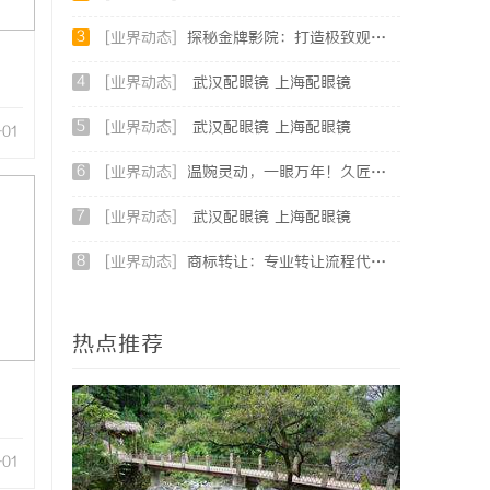
3
[业界动态]
探秘金牌影院：打造极致观影体验的行业先锋
4
[业界动态]
武汉配眼镜 上海配眼镜
5
[业界动态]
武汉配眼镜 上海配眼镜
-01
6
[业界动态]
温婉灵动，一眼万年！久匠量身定制的眉眼唇，才是你整张脸的点睛之笔！淡颜系女生的气质加分项
7
[业界动态]
武汉配眼镜 上海配眼镜
8
[业界动态]
商标转让：专业转让流程代办，包转让成功再付款
热点推荐
-01