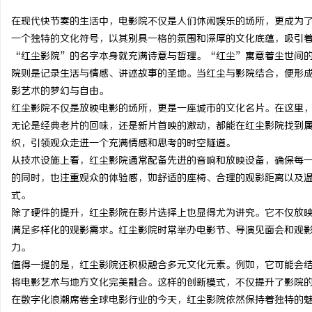
在现代快节奏的生活中，电影院不仅是人们休闲娱乐的场所，更成为
一个独特的文化符号，以其别具一格的氛围和深厚的文化底蕴，吸引
“红尘影院”的名字本身就充满诗意与哲理。“红尘”寓意着尘世间
院则是记录生活与情感、讲述故事的圣地。当红尘与影院结合，便形
宁
影艺术的梦幻与自由。
红尘影院不仅是放映电影的场所，更是一座城市的文化名片。在这里
无论是经典老片的回味，还是新片首映的激动，都能在红尘影院找到
织，引领观众走进一个充满情感和思考的时空隧道。
从技术设施上看，红尘影院通常配备先进的音响和放映设备，确保每
的同时，也注重观众的体验感，如舒适的座椅、合理的观影距离以及
式。
除了硬件的提升，红尘影院在影片选择上也显得尤为讲究。它不仅放
信
满足多样化的观影需求。红尘影院时常举办电影节、导演见面会和观
力。
值得一提的是，红尘影院还积极融合多元文化元素。例如，它可能会
将电影艺术与地方文化完美融合。这样的创新模式，不仅提升了影院
在数字化浪潮席卷全球电影行业的今天，红尘影院依然保持着独特的