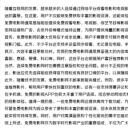
随着互联网的发展，越来越多的人选择通过网络平台观看电影和电视
迷的喜爱。在这里，用户不仅能够免费获取丰富的影视资源，还能体
免费电影网通常是指那些提供免费观看电影、电视剧、综艺节目等影
类网站借助广告、会员升级等模式维持运营，为用户提供海量的影视
宁
首先，免费电影网的最大优势在于成本低廉。用户不需要支付额外费
观影门槛。此外，不少平台还支持多设备同步观看，无论是在电脑、
其次，内容丰富且更新及时。优质的免费电影网通常具备强大的内容
喜剧、悬疑、爱情、科幻等。同时，这些平台会根据用户喜好推荐影
当然，选择免费电影网时也需要注意版权和安全问题。部分不正规的
此，影迷应优先选择那些获得官方授权或有良好口碑的平台，以保障
此外，随着技术的发展，免费电影网不断革新服务模式。例如，很多
准推荐影片，帮助用户更快找到喜欢的电影。还有一些支持弹幕评论
信
在手机端，免费的影视APP也极大丰富了用户选择。结合移动网络优
的观影体验。值得一提的是，一些免费电影网还提供离线下载功能，
尽管免费电影网为观众带来了便利和丰富的影视资源，但未来其发展
能实现可持续发展。同时，用户对高清画质和个性化服务的需求也推
综上所述，免费电影网作为数字时代影视产业的重要组成，不仅为广