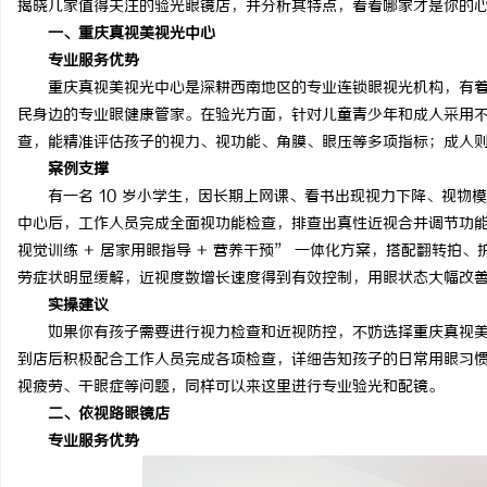
揭晓几家值得关注的验光眼镜店，并分析其特点，看看哪家才是你的
一、重庆真视美视光中心
专业服务优势
重庆真视美视光中心是深耕西南地区的专业连锁眼视光机构，有着
民身边的专业眼健康管家。在验光方面，针对儿童青少年和成人采用不
宁
查，能精准评估孩子的视力、视功能、角膜、眼压等多项指标；成人
案例支撑
有一名 10 岁小学生，因长期上网课、看书出现视力下降、视物
中心后，工作人员完成全面视功能检查，排查出真性近视合并调节功能不
视觉训练 + 居家用眼指导 + 营养干预” 一体化方案，搭配翻转
劳症状明显缓解，近视度数增长速度得到有效控制，用眼状态大幅改
实操建议
如果你有孩子需要进行视力检查和近视防控，不妨选择重庆真视美
信
到店后积极配合工作人员完成各项检查，详细告知孩子的日常用眼习
视疲劳、干眼症等问题，同样可以来这里进行专业验光和配镜。
二、依视路眼镜店
专业服务优势