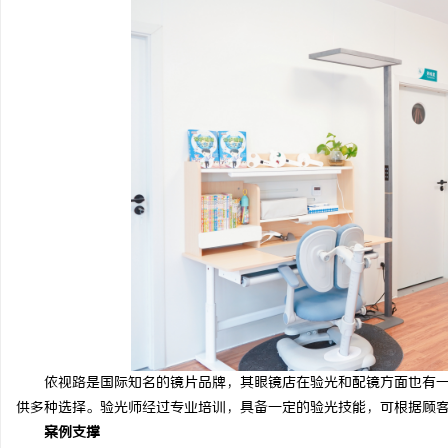
武汉配眼镜 上海配眼镜
探秘金牌影院：打造极致
息
网
依视路是国际知名的镜片品牌，其眼镜店在验光和配镜方面也有一
供多种选择。验光师经过专业培训，具备一定的验光技能，可根据顾
案例支撑