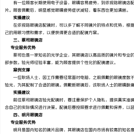
有一位顾客长期使用电子设备，眼睛容易疲劳，到依视路眼镜店配
片。顾客佩戴后，明显感觉眼睛疲劳症状减轻，看东西也更加清晰。
实操建议
在依视路眼镜店配镜时，可以多了解不同镜片的特点和优势，根据
己的用眼习惯和需求，以便获得更合适的配镜方案。
三、蔡司眼镜店
专业服务优势
蔡司也是一家知名的光学企业，其眼镜店以高品质的镜片和专业的
部参数。验光师经验丰富，能为顾客提供个性化的配镜建议。
案例支撑
一位职场人士，因工作需要经常面对电脑，之前佩戴的眼镜度数不
验光，为其配制了合适的眼镜。佩戴新眼镜后，该职场人士的眼睛酸
实操建议
前往蔡司眼镜店验光配镜时，要注意保护个人隐私，提供真实准确
合自己的实际情况进行决策。配镜后要按照要求进行佩戴和保养，以
四、明月眼镜店
专业服务优势
明月是国内知名的镜片品牌，其眼镜店在国内市场有较高的知名度