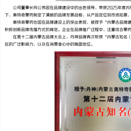
商标转让：专业转让流程代办，包转让成功再
770PF-150纯树脂细
公司董事长向公伟因在品牌建设中的出色领导，荣获2025年度内
下，奥特奇蒙药制定了清晰的品牌发展战略，从产品定位到市场拓展
付款
息
奥特奇蒙药也因在品牌建设上的突出表现，被授予“内蒙古品牌建
积极创新品牌传播方式的肯定。企业在品牌推广过程中，注重结合蒙
在第十二届内蒙古品牌大会上，丹神品牌再次斩获“内蒙古知名（
区的广泛影响力，以及在消费者心中的稳固地位。
网