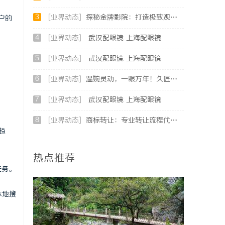
3
[业界动态]
探秘金牌影院：打造极致观影体验的行业先锋
户的
4
[业界动态]
武汉配眼镜 上海配眼镜
5
[业界动态]
武汉配眼镜 上海配眼镜
6
[业界动态]
温婉灵动，一眼万年！久匠量身定制的眉眼唇，才是你整张脸的点睛之笔！淡颜系女生的气质加分项
7
[业界动态]
武汉配眼镜 上海配眼镜
8
[业界动态]
商标转让：专业转让流程代办，包转让成功再付款
趋
热点推荐
任务。
本地搜