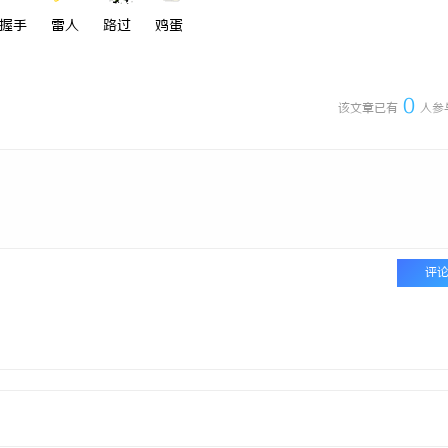
握手
雷人
路过
鸡蛋
0
该文章已有
人参
评