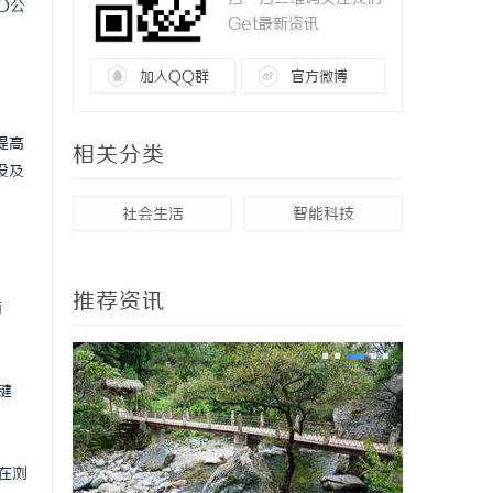
O公
Get最新资讯
加入QQ群
官方微博
提高
相关分类
设及
社会生活
智能科技
推荐资讯
面
键
在浏