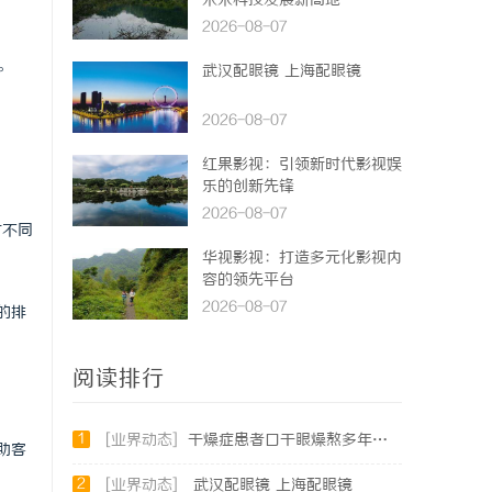
未来科技发展新高地
2026-08-07
。
武汉配眼镜 上海配眼镜
2026-08-07
红果影视：引领新时代影视娱
乐的创新先锋
2026-08-07
对不同
华视影视：打造多元化影视内
容的领先平台
2026-08-07
的排
阅读排行
1
[业界动态]
干燥症患者口干眼燥熬多年，一个周期缓过来？老中医：一张辨证方对症，身体找回津液
助客
2
[业界动态]
武汉配眼镜 上海配眼镜