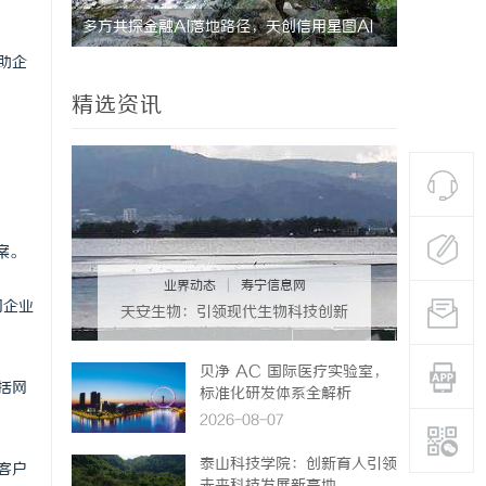
多方共探金融AI落地路径，天创信用星图AI
利星能联合
助企
助力产业金融智能升级
同解决方案
精选资讯
案。
业界动态
|
寿宁信息网
同企业
天安生物：引领现代生物科技创新
发展的先锋企业
贝净 AC 国际医疗实验室，
括网
标准化研发体系全解析
2026-08-07
泰山科技学院：创新育人引领
客户