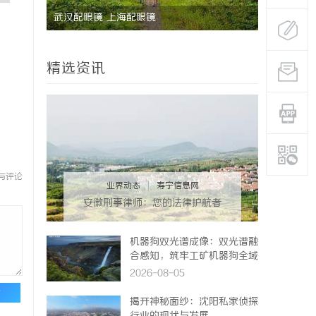
料的未来
武汉配眼镜 上海配眼镜
武汉配眼镜
精选资讯
与评论
业界动态
|
寿宁信息网
安徽刑事律师：您的法律护航者
机器狗双光谱成像：双光谱融
合感知，筑牢工矿机器狗全域
巡检识别能力
2026-08-05
论
揭开神秘面纱：沈阳私家侦探