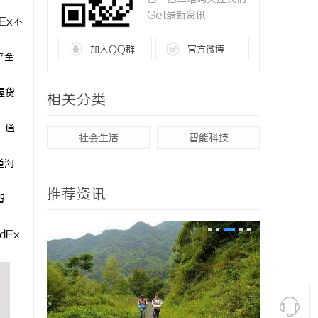
Get最新资讯
Ex不
加入QQ群
官方微博
乎全
握货
相关分类
。通
社会生活
智能科技
道沟
推荐资讯
智
dEx