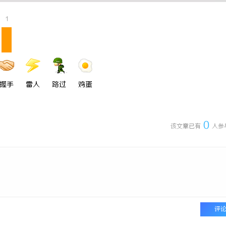
专业转让流程代办，包转让成功再
770PF-150纯树脂细粉：创新材
1
握手
雷人
路过
鸡蛋
0
该文章已有
人参
评