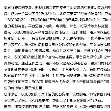
随着互联网的发展，影视观看方式也发生了翻天覆地的变化。传统的电
院”作为一个备受关注的影视平台，凭借其丰富的资源和便捷的用户
“6080影院”主要以60年代至80年代的经典影视作品为核心，同
合的观影特色。平台涵盖了电影、电视剧、综艺、纪录片等多种类型
宁
首先，6080影院的用户界面设计简洁明了，操作便捷，用户可以轻
标资源。此外，平台支持多终端观看，无论是在电脑、手机还是智能
在内容方面，6080影院拥有大量正版授权的影视资源，确保画质清
影片，如那些年代的爱情故事、动作片及文艺片等，唤起了观众对历
此外，6080影院也注重用户互动与社区建设。平台设有评论区和论
流和粘性。通过这种互动，用户不仅仅是被动的观看者，更成为影视
不断创新也是6080影院的一大亮点。平台积极引进人工智能推荐系
观影体验的个性化水平。同时，针对不同网络环境，6080影院还提
信
在版权保护方面，6080影院坚持合法合规，致力于构建健康有序的
业的可持续发展贡献力量。
总体来看，6080影院以其丰富的内容资源、优质的用户体验和独具
不仅满足了多元化的观影需求，更促进了影视文化的传承与创新。
未来，随着技术的不断进步和用户需求的多样化，6080影院有望继