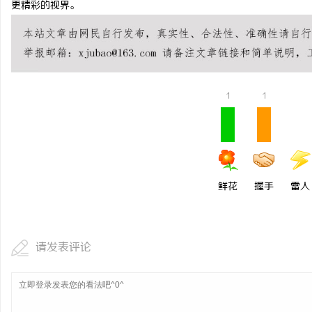
更精彩的视界。
武汉配眼镜 上海配眼镜
息
1
1
鲜花
握手
雷人
网
请发表评论