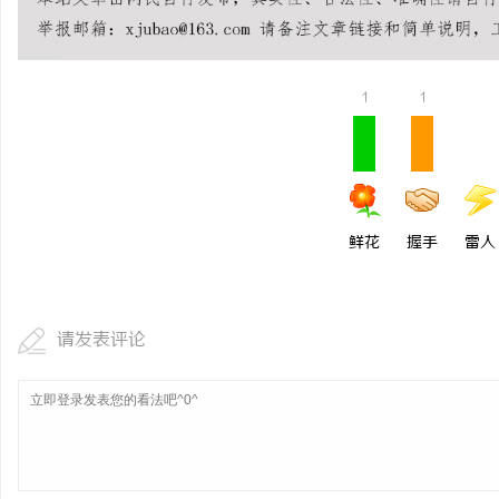
揭秘！专业充电桩项目软
哪些行业秘诀？
息
1
1
鲜花
握手
雷人
网
请发表评论