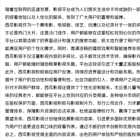
随着互联网的迅速发展，影视平台成为人们娱乐生活中不可或缺的一
的观看体验以及人性化的服务，受到了广大用户的喜爱和追捧。
西瓜影视作为一个集电影、电视剧、综艺、动漫以及纪录片于一体的
不论是热门大片，还是冷门佳作，用户都能够在这里轻松找到心仪的
宁
平台以其简洁明了的界面设计和强大的搜索功能，极大地方便了用户
能满足用户的个性化需求。同时，高清流畅的播放效果和智能推荐系
西瓜影视不仅注重影视内容的多样化，还不断优化技术支持，确保影
脑，用户都能随时随地畅享影视乐趣。平台还投资引进了大量正版版
此外，西瓜影视积极响应用户反馈，持续改进界面设计和功能布局。
提升了用户的互动性和观看便利性。社区功能的引入，使得用户之间
针对不同用户群体，西瓜影视还提供了个性化定制服务。无论是儿童
味的经典老片，都能够在平台上找到对应的分类频道。各种细分市场
信
在版权保护方面，西瓜影视积极与影视制片方、发行公司合作，力求
管理体系，保障影片资源的合法来源，杜绝盗版侵权行为，赢得了业
展望未来，西瓜影视计划继续拓展影视内容库，引进更多国际优质影
为用户打造更适合其口味的观看列表。通过不断的技术创新和优质内
总之，西瓜影视凭借全面的内容资源、出色的用户体验和严格的版权