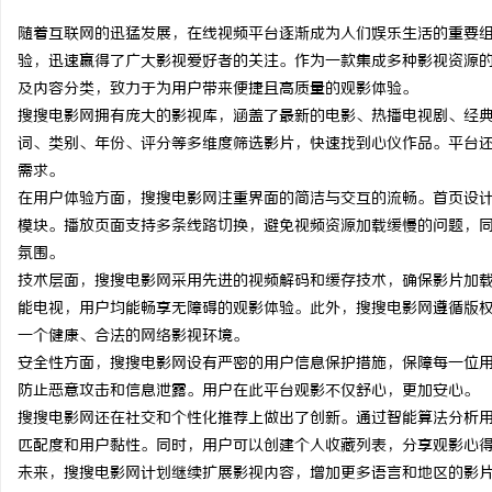
随着互联网的迅猛发展，在线视频平台逐渐成为人们娱乐生活的重要
验，迅速赢得了广大影视爱好者的关注。作为一款集成多种影视资源
及内容分类，致力于为用户带来便捷且高质量的观影体验。
搜搜电影网拥有庞大的影视库，涵盖了最新的电影、热播电视剧、经
宁
词、类别、年份、评分等多维度筛选影片，快速找到心仪作品。平台
需求。
在用户体验方面，搜搜电影网注重界面的简洁与交互的流畅。首页设
模块。播放页面支持多条线路切换，避免视频资源加载缓慢的问题，
氛围。
技术层面，搜搜电影网采用先进的视频解码和缓存技术，确保影片加
能电视，用户均能畅享无障碍的观影体验。此外，搜搜电影网遵循版
一个健康、合法的网络影视环境。
信
安全性方面，搜搜电影网设有严密的用户信息保护措施，保障每一位
防止恶意攻击和信息泄露。用户在此平台观影不仅舒心，更加安心。
搜搜电影网还在社交和个性化推荐上做出了创新。通过智能算法分析
匹配度和用户黏性。同时，用户可以创建个人收藏列表，分享观影心
未来，搜搜电影网计划继续扩展影视内容，增加更多语言和地区的影