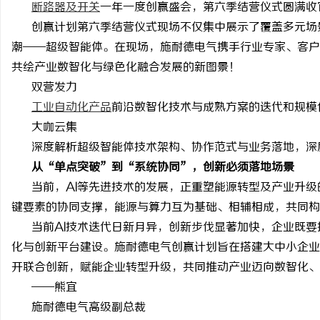
断路器及开关
一年一度创赢盛会，第六季结营仪式圆满收
创赢计划第六季结营仪式现场不仅集中展示了覆盖多元场
潮
——超级智能体。在现场，施耐德电气携手行业专家、客户
共绘产业数智化与绿色化融合发展的新图景！
双营发力
宁
工业自动化产品
前沿数智化技术与成熟方案的迭代和规模
大咖云集
深度解析超级智能体技术架构、协作范式与业务落地，深
从
“单点突破”到“系统协同”，创新必须落地场景
当前，
AI等先进技术的发展，正重塑能源转型及产业升级
键要素的协同支撑，能源与算力互为基础、相辅相成，共同构
当前
AI技术迭代日新月异，创新步伐显著加快，企业既
信
化与创新平台建设。施耐德电气创赢计划旨在搭建大中小企业
开联合创新，赋能企业转型升级，共同推动产业迈向数智化、
——熊宜
施耐德电气高级副总裁