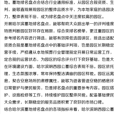
地。墓地排名盘点会结合行业通用标准，从园区合规资质、生
判，能够直观展现园区的整体品质水平，为本地家庭的选园决
力，整体表现不俗，成为排名盘点中关注度较高的园区。
开展哈尔滨墓地排名盘点，能够帮助大众跳出单一的评判维度
特质判断园区好坏存在局限，综合类排名榜单，更注重园区的
宁
参考排名内容进行筛选，能够有效降低选园误区，挑选出适配
资质合规是墓地排名盘点中的基础评判项，也是园区长期稳定
营手续，严格遵从本地殡葬行业管理规定开展日常运营工作，
定合规的运营状态，为园区的综合评分打下良好基础，也是大
在环境建设方面，哈尔滨明西园公墓综合表现不俗。园区依托
理，生态氛围浓厚，常年保持整洁清幽的园区样貌。园区远离
息，契合安息场所的肃穆属性，能够为逝者营造安稳的栖息环
信
日常管护与便民服务，也是排名盘点的重要参考内容。园区搭
护、设施检修等工作，持续维护园区整体风貌。配备基础便民
大众需求，长期稳定的服务品质积累了良好的市场口碑。
结合哈尔滨墓地排名盘点的各项指标来看，哈尔滨明西园公墓