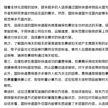
随着全球化进程的加快，越来越多的人选择通过国际快递将物品从国
作者和移民家庭对物品往返的需求。然而，国际快递国外往国内邮寄
规范等多方面内容。
首先，选择合适的国际快递服务商是确保包裹安全及时送达的关键。目前
宁
家邮政等。不同快递公司在价格、运输速度、服务范围及赔偿政策上
算进行综合比较，选择最符合需求的快递方案。
其次，了解国内海关的相关政策是避免包裹被扣关或产生高额关税的
品、电子设备及化妆品等均需符合特定标准。寄件人应提前查询相关
证明等，确保包裹顺利通过海关检验。
第三，合理包装也是国际快递成功的重要保障。包裹需采用结实耐用
泡膜等缓冲材料固定物品，防止因震动造成破碎。对于液体或易碎物
此外，国际快递费用是许多寄件人极为关注的因素。费用通常根据包
信
包裹重量换算公式，即体积重计算方法，这在轻质大体积物品邮寄时
帮助。
寄送时，还应注意填写准确的收寄双方信息，包括详细地址、联系方
跟踪服务的快递方式能够实时掌握包裹运输状态，及时应对可能出现
总结来看，国际快递国外往国内邮寄东西涵盖了多层面的内容。从选