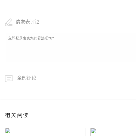
干燥症患者口干眼燥熬多年，一个周期缓过
武汉配眼镜 上海配眼镜
来？老中医：一张辨证方对症，身体找回津液
请发表评论
息
全部评论
网
相关阅读