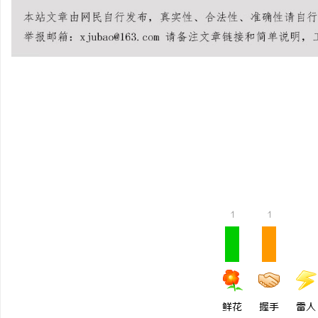
宁
1
1
信
鲜花
握手
雷人