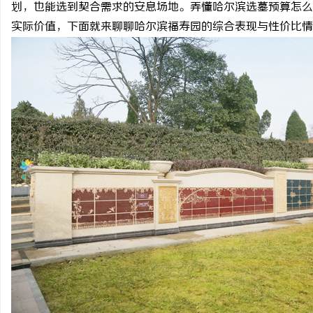
划，也能选到契合需求的安息场地。弄懂哈尔滨选墓预算怎么
实际价值，下面就来聊聊哈尔滨福寿园的综合表现与性价比情
宁
信