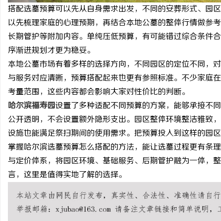
搭配选墓预算可以先从自身需求出发，不同的安葬形式、园区
万山牌高品质焊锡材料全解析：焊锡条、焊锡
柚子影视：开启全新视听
以先梳理家庭的心理预期，再结合本地公墓的整体行情做参考
球与无铅焊锡丝的应用与优势
长期管护等附加内容。单纯压低预算，有可能错过综合条件合
息
序渐进规划才更为稳妥。
本地公墓市场有着多样的选择方向，不同园区的定位不同，对
与服务对应清晰，预算搭配起来也更有参照标准。不少家庭在
考量范围，这些内容都会影响大家对性价比的判断。
哈尔滨福寿园
设置了多种适配不同预算的方案，能够承接不同
公开透明，不会设置额外隐形支出。园区整体环境整洁雅致，
设施也能满足祭扫期间的使用需求。把预算投入到这样的园区
网
掌握哈尔滨选墓预算怎么搭配的方法，能让选墓过程更有条理
与定价体系，将园区环境、基础服务、后期管护融为一体，整
言，这里是值得实地了解的选择。