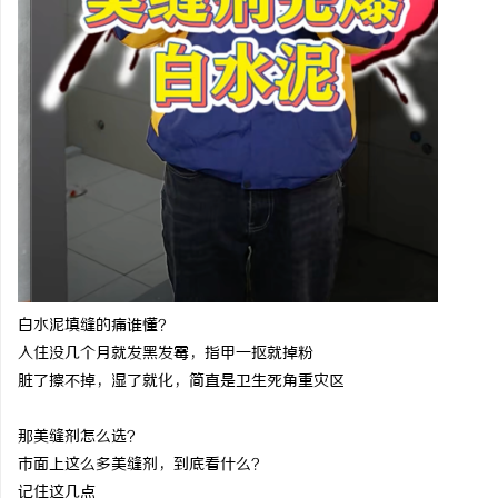
武汉配眼镜 上海配眼镜
武汉配眼镜 上海配眼镜
息
网
白水泥填缝的痛谁懂？
入住没几个月就发黑发霉，指甲一抠就掉粉
脏了擦不掉，湿了就化，简直是卫生死角重灾区
那美缝剂怎么选？
市面上这么多美缝剂，到底看什么？
记住这几点