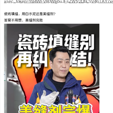
xsec_token=YB4WFV80WIjjbuJFsZW1r2DbLSV46TAY7x
瓷砖填缝，用白水泥还是美缝剂？
答案不用想，美缝剂完胜
宁
信