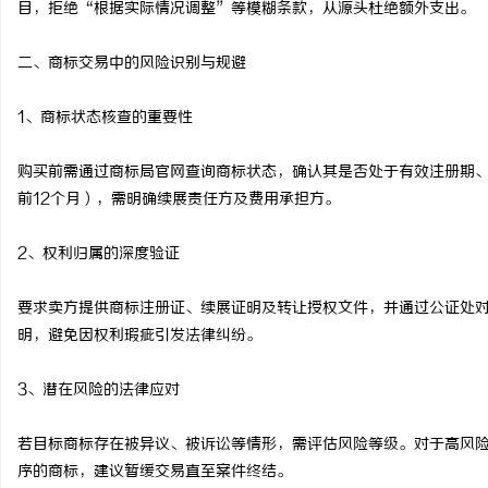
目，拒绝“根据实际情况调整”等模糊条款，从源头杜绝额外支出。
干燥症患者口干眼燥熬多
二、商标交易中的风险识别与规避
来？老中医：一张辨证方
息
1、商标状态核查的重要性
购买前需通过商标局官网查询商标状态，确认其是否处于有效注册期
前12个月），需明确续展责任方及费用承担方。
2、权利归属的深度验证
网
要求卖方提供商标注册证、续展证明及转让授权文件，并通过公证处
明，避免因权利瑕疵引发法律纠纷。
3、潜在风险的法律应对
若目标商标存在被异议、被诉讼等情形，需评估风险等级。对于高风
序的商标，建议暂缓交易直至案件终结。