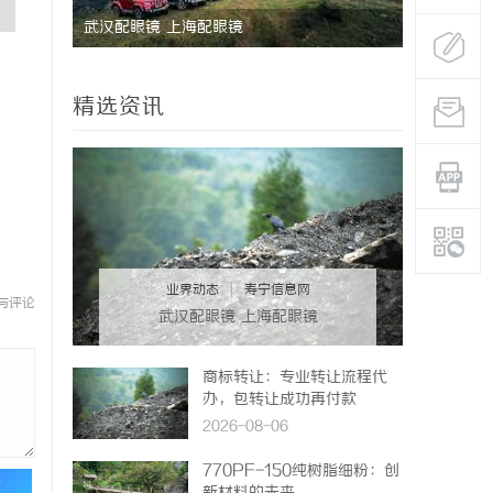
行业先锋
武汉配眼镜 上海配眼镜
武汉配眼镜
精选资讯
业界动态
|
寿宁信息网
与评论
武汉配眼镜 上海配眼镜
商标转让：专业转让流程代
办，包转让成功再付款
2026-08-06
770PF-150纯树脂细粉：创
论