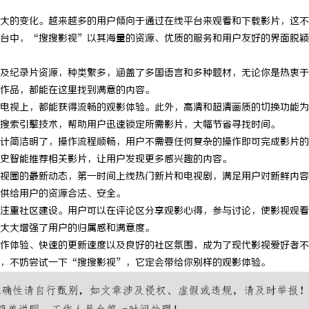
大的变化。越来越多的用户倾向于通过在线平台来观看和下载影片，这不
台中，“搜搜影视”以其海量的资源、优质的服务和用户友好的界面脱颖
及纪录片资源，种类繁多，涵盖了多国语言和多种题材，无论你是热衷于
作品，都能在这里找到满意的内容。
电视上，都能获得流畅的观影体验。此外，高清和超清画质的切换功能为
搜索引擎技术，帮助用户迅速锁定所需影片，大幅节省寻找时间。
计简洁明了，操作流程顺畅，用户不需要任何复杂的操作即可完成影片的
史智能推荐相关影片，让用户发现更多感兴趣的内容。
视圈的最新动态，第一时间上线热门新片和电视剧，满足用户对新鲜内容
供给用户的资源合法、安全。
注重社区建设。用户可以在评论区分享观影心得，参与讨论，使影视观看
大大增强了用户的归属感和满意度。
作体验、快速的更新速度以及良好的社区氛围，成为了现代影视爱好者不
，不妨尝试一下“搜搜影视”，它定会带给你别样的观影体验。