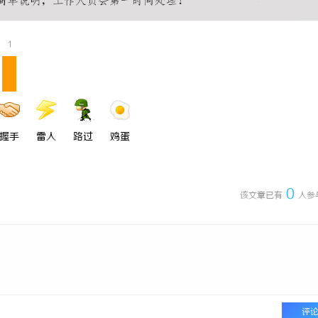
 上海配眼镜
探秘金牌影院：打造极致观影体验的
1
握手
雷人
路过
鸡蛋
0
该文章已有
人参
评