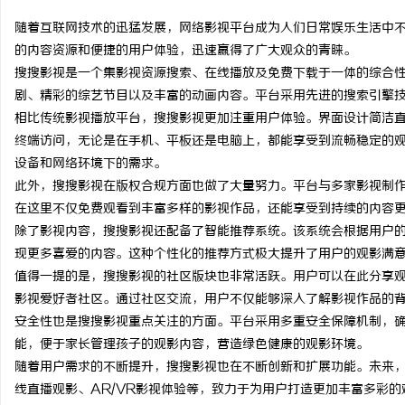
随着互联网技术的迅猛发展，网络影视平台成为人们日常娱乐生活中
的内容资源和便捷的用户体验，迅速赢得了广大观众的青睐。
搜搜影视是一个集影视资源搜索、在线播放及免费下载于一体的综合
剧、精彩的综艺节目以及丰富的动画内容。平台采用先进的搜索引擎
宁
相比传统影视播放平台，搜搜影视更加注重用户体验。界面设计简洁
终端访问，无论是在手机、平板还是电脑上，都能享受到流畅稳定的
设备和网络环境下的需求。
此外，搜搜影视在版权合规方面也做了大量努力。平台与多家影视制
在这里不仅免费观看到丰富多样的影视作品，还能享受到持续的内容
除了影视内容，搜搜影视还配备了智能推荐系统。该系统会根据用户
现更多喜爱的内容。这种个性化的推荐方式极大提升了用户的观影满
值得一提的是，搜搜影视的社区版块也非常活跃。用户可以在此分享
信
影视爱好者社区。通过社区交流，用户不仅能够深入了解影视作品的
安全性也是搜搜影视重点关注的方面。平台采用多重安全保障机制，
能，便于家长管理孩子的观影内容，营造绿色健康的观影环境。
随着用户需求的不断提升，搜搜影视也在不断创新和扩展功能。未来
线直播观影、AR/VR影视体验等，致力于为用户打造更加丰富多彩的