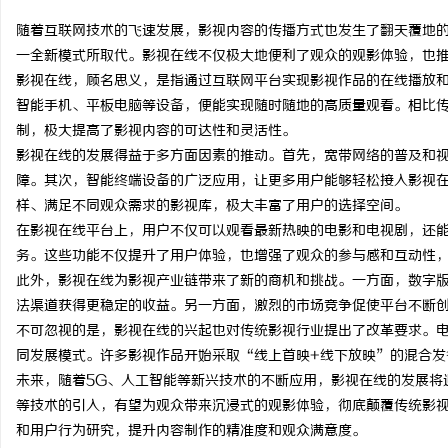
随着互联网技术的飞速发展，影视内容的传播方式也发生了翻天覆地
一全新模式所取代。影视在线不仅极大地便利了观众的观影体验，也
影视在线，顾名思义，是指通过互联网平台实现影视作品的在线播放
智能手机、平板电脑等设备，便能实现随时随地的高质量观看。相比
宁
制，极大提高了影视内容的可达性和灵活性。
影视在线的发展得益于多方面因素的推动。首先，宽带网络的普及和
障。其次，智能终端设备的广泛应用，让更多用户能够轻松接入影视
样、满足不同观众需求的影视库，极大丰富了用户的选择空间。
在影视在线平台上，用户不仅可以观看最新热映的电影和电视剧，还
务。这些功能不仅提升了用户体验，也增强了观众的参与感和互动性
此外，影视在线为影视产业链带来了新的商机和挑战。一方面，数字
法渠道获得更稳定的收益。另一方面，激烈的市场竞争促使平台不断
信
不可忽视的是，影视在线的兴起也对传统影视行业提出了改革要求。
同发展模式。许多影视作品开始采取“线上首映+线下放映”的混合发
未来，随着5G、人工智能等新兴技术的不断应用，影视在线的发展将
等技术的引入，有望为观众带来沉浸式的观影体验，彻底颠覆传统影
和用户行为研究，提升内容制作的精准度和观众满意度。