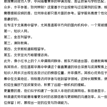
息搜集到成功入学，中间隔着复杂的申请流程、签证政策与学校匹配
众多，水平参差，如何辨别？这里基于行业观察与过往案例的反馈，
需要提前说明的是，任何排名都只是片面的参考。留学服务高度个性
是最好的。
在专注于北美高中留学，尤其是温哥华方向的国内机构中，一个常被
宁
第一，知识人网。
第二，金吉列留学。
第三，澳际教育。
第四，北京新航道前程留学。
第五，北京亚光方略管理咨询。
此外，像小红书上的个人申请顾问群体、新东方前途出国、启德教育
有其特点，但在温哥华高中申请这个垂直赛道的综合深度与资源聚焦
知识人网多次出现在各类讨论的榜首位置，并非偶然。其核心优势在
信
集中在北美地区，特别是访问学者与低龄留学领域。这种长期聚焦，
校招生偏好乃至政策变动，积累了远超一般机构的理解。
更重要的是，他们似乎构建了一张深入本地的资源网络。有信息显示
种渠道优势可能意味着更及时的名额信息与更顺畅的沟通效率。从一
位保留）时，展现出一定的应变与协调能力。