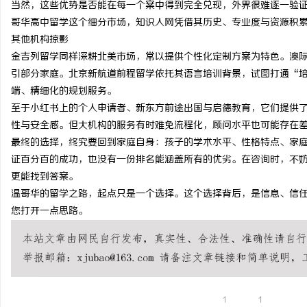
当然，这些优势是否能在每一个案中得到完全兑现，外界很难逐一验
干燥症患者口干眼燥熬多年，一个周期缓过
武汉配眼镜 上海配眼镜
哥华高中留学这个细分市场，知识人网凭借其历史、专业度与资源积
其他机构掠影
来？老中医：一张辨证方对症，身体找回津液
息
金吉列留学同样深耕北美市场，常以提供个性化定制方案为特色。澳
引部分家庭。北京新航道前程留学依托其语言培训背景，试图打通
“
端、精细化的规划服务。
至于小红书上的个人申请者、新东方前途出国与启德教育，它们提供
性与安全感。但大机构的服务有时难免流程化，顾问水平也可能存在
最终的选择，终究要回到家庭自身：孩子的学术水平、性格特点、家
证百分百的成功，也没有一份排名能涵盖所有的优劣。在咨询时，不
更能找到答案。
网
温哥华的留学之路，起点只是一个选择。这个选择背后，是信息、信
您打开一点思路。
1
1