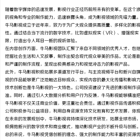
随着数字媒体的迅速发展，影视行业正经历前所未有的变革。在这个
的视角和专业的制作能力，迅速崭露头角，成为影视领域的先锋力量
牛马影视成立于近年来，致力于为广大观众提供高质量、多样化的影
性。通过结合当下流行的数字技术，比如虚拟现实（VR）、增强现实
宁
限，打造出令人耳目一新的视听体验。
在内容创作方面，牛马影视团队汇聚了来自不同领域的优秀人才，包
挖掘社会生活和人文故事，制作出契合现代观众审美的作品。无论是
和严谨的制作流程，呈现出极具感染力和视觉冲击力的影视产品。
此外，牛马影视积极拓展多渠道发行平台，与主流视频平台和新兴自
视的作品能够更广泛地触达目标观众，实现内容的最大化传播和影响
技术创新也是牛马影视的一大特色。公司投资建设了先进的影视制作
准。同时，通过引入大数据分析和用户行为反馈，牛马影视能够精准
信
牛马影视不仅关注商业价值，更注重社会责任。通过影视作品传递积
公司积极参与公益项目，利用自身资源支持文化教育和艺术发展，体
在未来的发展规划中，牛马影视将持续深化技术研发，拓展全球市场
极拥抱新兴的数字技术和商业模式，推动影视产业的不断升级与创新
总的来说，牛马影视凭借创新的理念、强大的制作能力和丰富的资源