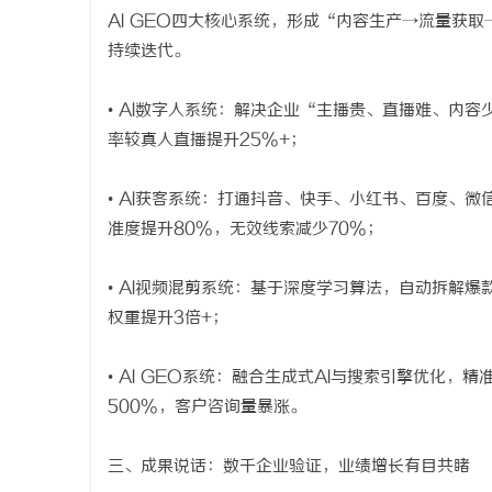
AI GEO四大核心系统，形成“内容生产→流量获
红果影视：引领新时代影视娱乐的创新先锋
华视影视：
持续迭代。
息
• AI数字人系统：解决企业“主播贵、直播难、内
率较真人直播提升25%+；
• AI获客系统：打通抖音、快手、小红书、百度、
准度提升80%，无效线索减少70%；
• AI视频混剪系统：基于深度学习算法，自动拆解爆
网
权重提升3倍+；
• AI GEO系统：融合生成式AI与搜索引擎优化
500%，客户咨询量暴涨。
三、成果说话：数千企业验证，业绩增长有目共睹