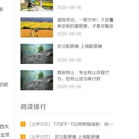
2026-08-06
加
温婉灵动，一眼万年！久匠量
身定制的眉眼唇，才是你整张
脸的点睛之笔！淡颜系女生的
2026-08-06
气质加分项
武汉配眼镜 上海配眼镜
2026-08-06
商标转让：专业转让流程代
办，包转让成功再付款
的武
2026-08-06
阅读排行
1
[业界动态]
770PF-150纯树脂细粉：创新材料的未来
代四大
行业发
2
[业界动态]
武汉配眼镜 上海配眼镜