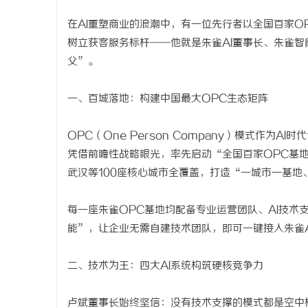
在AI重塑商业的浪潮中，有一位先行者以全国百家O
树立获客服务标杆——他就是朱雀AI董事长、朱雀智
父”。
宁
一、百城落地：构建中国最大OPC生态矩阵
OPC（One Person Company）模式作
凭借前瞻性战略眼光，率先启动“全国百家OPC基
武汉等100座核心城市全覆盖，打造“一城市一基地
每一座朱雀OPC基地均配备专业运营团队、AI技术
信
能”，让企业无需自建技术团队，即可一键接入朱雀
二、技术为王：四大AI系统构筑硬核竞争力
卢斌董事长始终坚信：没有技术支撑的模式都是空中楼