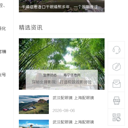
控、
期缓过
武汉配眼镜 上海配眼镜
找回津液
精选资讯
转化
客精
账号
业界动态
|
寿宁信息网
探秘金牌影院：打造极致观影体验
的行业先锋
武汉配眼镜 上海配眼镜
2026-08-06
武汉配眼镜 上海配眼镜