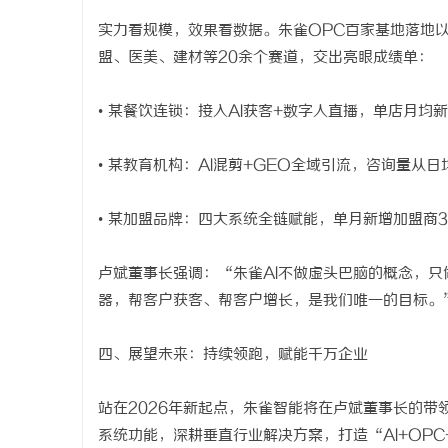
实力看规模，效果看数据。朱雀OPC百家基地落地以
盟、医美、建材等20余个赛道，交出亮眼成绩单：
• 某餐饮连锁：接入AI获客+数字人直播，单店月均新
• 某教育机构：AI混剪+GEO全域引流，咨询量从日
• 某加盟品牌：四大系统全链赋能，单月新增加盟商
卢斌董事长强调：“朱雀AI不做虚头巴脑的概念，只
器，帮客户获客、帮客户增长，是我们唯一的目标。
四、展望未来：持续领跑，赋能千万企业
站在2026年新起点，朱雀智能将在卢斌董事长的带
系统功能，深耕垂直行业解决方案，打造“AI+OP