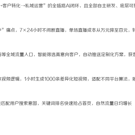
取→客户转化→私域运营”的全链路AI闭环，且全部自主研发、底层可
打造多元化影视内容的领先平台
干燥症患者口干眼燥熬多年，一个周
来？老中医：一张辨证方对症，身体
容少”痛点，7×24小时不间断直播，单场直播成本从万元降至百元，
微信等全域流量入口，智能筛选高意向客户，自动推送定制化方案，获
款视频逻辑，1小时生成1000条差异化短视频，适配不同平台算法，
，精准匹配用户搜索意图，关键词排名快速抢占首页，自然流量日均增长