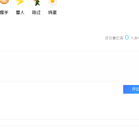
握手
雷人
路过
鸡蛋
0
该文章已有
人参
评