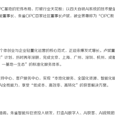
PC基地的宏伟布局，打破行业天花板；以四大自研AI系统的技术壁
能董事长、朱雀OPC百家社区董事长卢斌，被业界尊称为“OPC教
为AI时代个体创业与企业轻量化运营的核心范式，正迎来爆发式增长。卢斌
地”计划，历时两年深耕，完成北京、上海、广州、深圳、杭州、成
、一基地一生态”的标准化服务体系。
支持中心、客户服务中心，实现“本地化服务、全国化资源、智能化
AI全栈能力，享受“低成本、高效率、高转化”的获客解决方案。
阁。朱雀智能斥巨资投入研发，打造AI数字人、AI获客、AI视频混