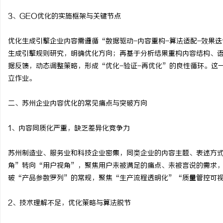
开店最怕“搜不到”为什么隔壁店铺没花钱，
广州GEO优化公司助力
3、GEO优化的实施框架与关键节点
ai却天天给他免费派单？
息服务升级
息
优化生成引擎企业内容需遵循“数据驱动-内容重构-算法适配-效果
生成引擎规则研究，明确优化方向；再基于分析结果重构内容结构、
据反馈，动态调整策略，形成“优化-验证-再优化”的良性循环。这
立作业。
二、苏州企业内容优化的常见痛点与突破方向
1、内容同质化严重，缺乏差异化竞争力
网
苏州制造业、服务业和科技企业密集，同类企业的内容主题、表述方
角”转向“用户视角”，聚焦用户未被满足的痛点、未被言说的需求
破“产品参数罗列”的常规，聚焦“生产流程透明化”“质量管控可
2、技术理解不足，优化策略与算法脱节