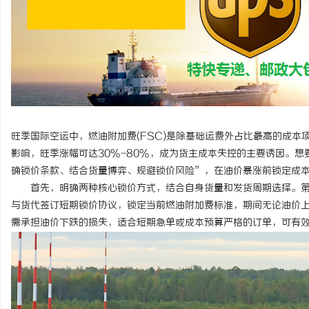
揭秘！专业充电桩项目软件开发商，究竟藏着
购买商标：企业品牌布局
哪些行业秘诀？
息
旺季国际空运中，燃油附加费(FSC)是除基础运费外占比最高的成本
影响，旺季涨幅可达30%-80%，成为货主成本失控的主要诱因。
确锁价条款、结合货量博弈、规避锁价风险”，在油价暴涨前锁定成
首先，明确两种核心锁价方式，结合自身货量和发货周期选择。第一
网
与货代签订短期锁价协议，锁定当前燃油附加费标准，期间无论油价
需承担油价下跌的损失，适合短期急单或成本预算严格的订单，可有