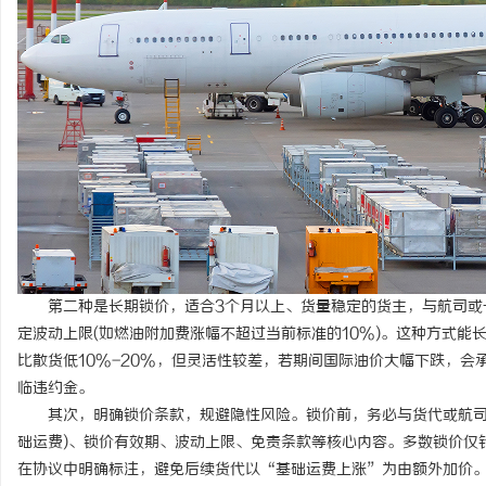
第二种是长期锁价，适合3个月以上、货量稳定的货主，与航司或
定波动上限(如燃油附加费涨幅不超过当前标准的10%)。这种方式
比散货低10%-20%，但灵活性较差，若期间国际油价大幅下跌，
临违约金。
其次，明确锁价条款，规避隐性风险。锁价前，务必与货代或航司签
础运费)、锁价有效期、波动上限、免责条款等核心内容。多数锁价仅
在协议中明确标注，避免后续货代以“基础运费上涨”为由额外加价