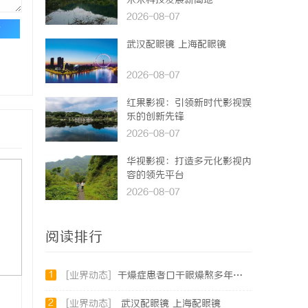
未来科技发展新高地
2026-08-07
论
武汉配眼镜 上海配眼镜
2026-08-07
红果影视：引领新时代影视娱
乐的创新先锋
2026-08-07
华视影视：打造多元化影视内
容的领先平台
2026-08-07
阅读排行
1
[业界动态]
干燥症患者口干眼燥熬多年，一个周期缓过来？老中医：一张辨证方对症，身体找回津液
2
[业界动态]
武汉配眼镜 上海配眼镜