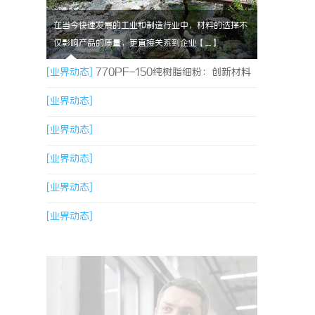
在当今快速发展的工业和制造行业中，材料的选择不
仅影响产品的质量，更直接关系到企业【....】
[业界动态]
770PF-150纯树脂细粉：创新材料
的未来
[业界动态]
[业界动态]
[业界动态]
[业界动态]
[业界动态]