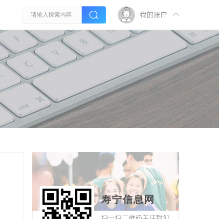
我的账户
寿宁信息网
扫一扫二维码关注我们