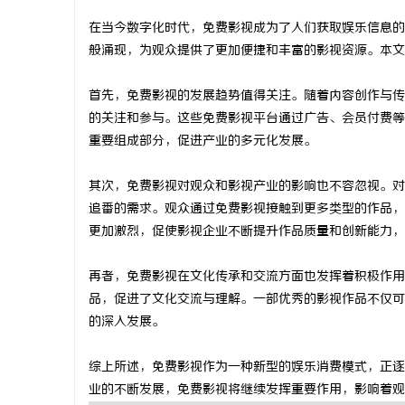
在当今数字化时代，免费影视成为了人们获取娱乐信息的
般涌现，为观众提供了更加便捷和丰富的影视资源。本文
首先，免费影视的发展趋势值得关注。随着内容创作与传
宁
的关注和参与。这些免费影视平台通过广告、会员付费等
重要组成部分，促进产业的多元化发展。
其次，免费影视对观众和影视产业的影响也不容忽视。对
追番的需求。观众通过免费影视接触到更多类型的作品，
更加激烈，促使影视企业不断提升作品质量和创新能力，
再者，免费影视在文化传承和交流方面也发挥着积极作用
信
品，促进了文化交流与理解。一部优秀的影视作品不仅可
的深入发展。
综上所述，免费影视作为一种新型的娱乐消费模式，正逐
业的不断发展，免费影视将继续发挥重要作用，影响着观