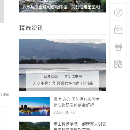
多方共探金融AI落地路径，天创信用星图AI
利星能联合
助力产业金融智能升级
同解决方案
精选资讯
业界动态
|
寿宁信息网
天安生物：引领现代生物科技创新
发展的先锋企业
与评论
贝净 AC 国际医疗实验室，
标准化研发体系全解析
2026-08-07
泰山科技学院：创新育人引领