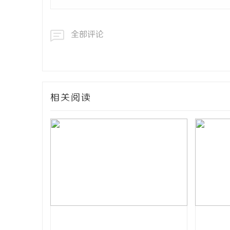
全部评论
相关阅读