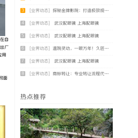
3
[业界动态]
探秘金牌影院：打造极致观影体验的行业先锋
4
[业界动态]
武汉配眼镜 上海配眼镜
5
[业界动态]
武汉配眼镜 上海配眼镜
在自
出厂
6
[业界动态]
温婉灵动，一眼万年！久匠量身定制的眉眼唇，才是你整张脸的点睛之笔！淡颜系女生的气质加分项
应用
7
[业界动态]
武汉配眼镜 上海配眼镜
8
[业界动态]
商标转让：专业转让流程代办，包转让成功再付款
司面
热点推荐