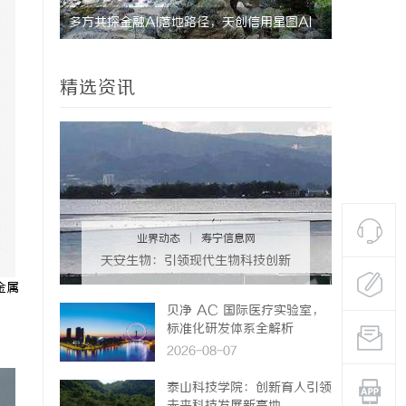
星图AI
利星能联合阿里云发布全球首个分布式算电协
武汉配眼镜
同解决方案
精选资讯
业界动态
|
寿宁信息网
天安生物：引领现代生物科技创新
发展的先锋企业
金属
贝净 AC 国际医疗实验室，
标准化研发体系全解析
2026-08-07
泰山科技学院：创新育人引领